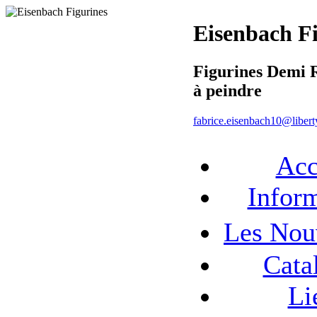
Eisenbach F
Figurines Demi 
à peindre
fabrice.eisenbach10@liberty
Acc
Infor
Les No
Cata
Li