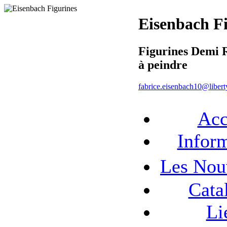
Eisenbach F
Figurines Demi 
à peindre
fabrice.eisenbach10@liberty
Acc
Infor
Les No
Cata
Li