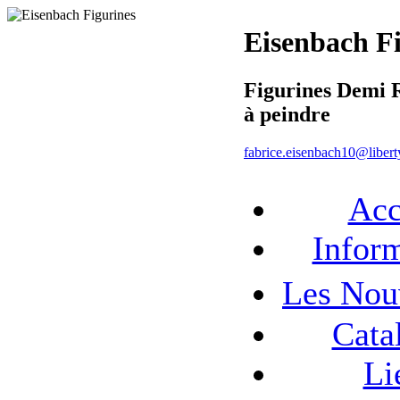
Eisenbach F
Figurines Demi 
à peindre
fabrice.eisenbach10@liberty
Acc
Infor
Les No
Cata
Li