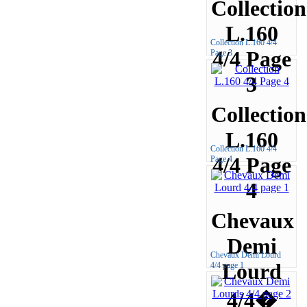
Collection
L.160
Collection L.160 4/4
4/4 Page
Page 3
3
Collection
L.160
Collection L.160 4/4
4/4 Page
Page 4
4
Chevaux
Demi
Chevaux Demi Lourd
Lourd
4/4 page 1
4/4�