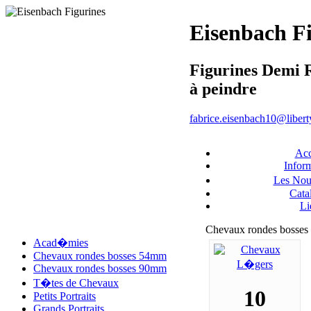
Eisenbach F
Figurines Demi 
à peindre
fabrice.eisenbach10@liberty
Acc
Infor
Les No
Cata
Li
Chevaux rondes bosse
Acad�mies
Chevaux rondes bosses 54mm
Chevaux rondes bosses 90mm
T�tes de Chevaux
10
Petits Portraits
Grands Portraits