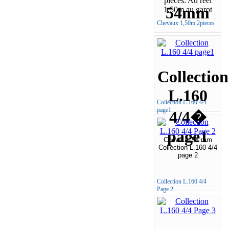
pieces. Au reel
54mm
1,50m au garot
Chevaux 1,50m 2pieces
Collection
L.160
Collection L.160 4/4
page1
4/4�
page1
Chevaux 54 mm
Collection L.160 4/4
page 2
Collection L.160 4/4
Page 2