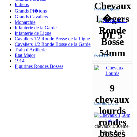
Chevaux
Indiens
Chevaux L�gers
Grands Pi�tons
L�gers
Grands Cavaliers
Monarchie
Ronde
Infanterie de la Garde
DL 5
Infanterie de Ligne
Cavaliers 1/2 Ronde Bosse de la Ligne
Bosse
Cavaliers 1/2 Ronde Bosse de la Garde
Train d'Artillerie
54mm
Etat Major
cheval DL 5
1914
Figurines Rondes Bosses
9
chevaux
Chevaux Lourds
lourds
rondes
chevaux 1/30eme-
bosses
54mm. Kit 2