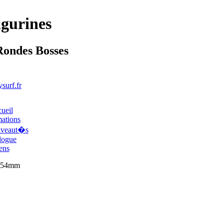
igurines
Rondes Bosses
surf.fr
ueil
mations
uveaut�s
logue
ens
s 54mm