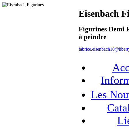
Eisenbach F
Figurines Demi 
à peindre
fabrice.eisenbach10@liberty
Acc
Infor
Les No
Cata
Li